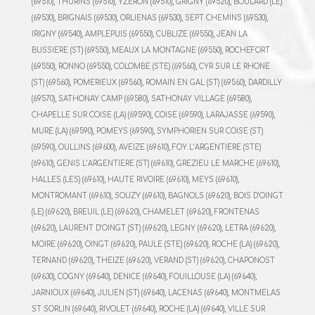
(69510), THURINS (69510), YZERON (69510), GRIGNY (69520), BOULARD (LE)
(69530), BRIGNAIS (69530), ORLIENAS (69530), SEPT CHEMINS (69530),
IRIGNY (69540), AMPLEPUIS (69550), CUBLIZE (69550), JEAN LA
BUSSIERE (ST) (69550), MEAUX LA MONTAGNE (69550), ROCHEFORT
(69550), RONNO (69550), COLOMBE (STE) (69560), CYR SUR LE RHONE
(ST) (69560), POMERIEUX (69560), ROMAIN EN GAL (ST) (69560),
DARDILLY
(69570), SATHONAY CAMP (69580), SATHONAY VILLAGE (69580),
CHAPELLE SUR COISE (LA) (69590), COISE (69590), LARAJASSE (69590),
MURE (LA) (69590), POMEYS (69590), SYMPHORIEN SUR COISE (ST)
(69590), OULLINS (69600), AVEIZE (69610), FOY L’ARGENTIERE (STE)
(69610), GENIS L’ARGENTIERE (ST) (69610), GREZIEU LE MARCHE (69610),
HALLES (LES) (69610), HAUTE RIVOIRE (69610), MEYS (69610),
MONTROMANT (69610), SOUZY (69610), BAGNOLS (69620), BOIS D’OINGT
(LE) (69620), BREUIL (LE) (69620), CHAMELET (69620), FRONTENAS
(69620), LAURENT D’OINGT (ST) (69620), LEGNY (69620), LETRA (69620),
MOIRE (69620), OINGT (69620), PAULE (STE) (69620),
ROCHE (LA) (69620),
TERNAND (69620), THEIZE (69620), VERAND (ST) (69620), CHAPONOST
(69630), COGNY (69640), DENICE (69640),
FOUILLOUSE (LA) (69640),
JARNIOUX (69640), JULIEN (ST) (69640),
LACENAS (69640), MONTMELAS
ST SORLIN (69640), RIVOLET (69640),
ROCHE (LA) (69640), VILLE SUR