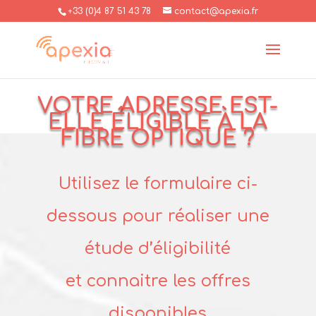
+33 (0)4 87 51 43 78
contact@apexia.fr
VOTRE ADRESSE EST-
ELLE ÉLIGIBLE À LA
FIBRE OPTIQUE ?
Utilisez le formulaire ci-
dessous pour réaliser une
étude d’éligibilité
et connaitre les offres
disponibles