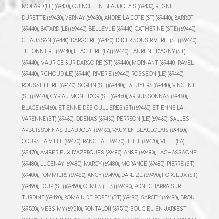
MOLARD (LE) (69430), QUINCIE EN BEAUJOLAIS (69430), REGNIE
DURETTE (69430), VERNAY (69430), ANDRE LA COTE (ST) (69440), BARROT
(69440), BATARD (LE) (69440), BELLEVUE (69440), CATHERINE (STE) (69440),
CHAUSSAN (69440), DARGOIRE (69440), DIDIER SOUS RIVERIE (ST) (69440),
FILLONNIERE (69440), FLACHERE (LA) (69440), LAURENT D’AGNY (ST)
(69440), MAURICE SUR DARGOIRE (ST) (69440), MORNANT (69440), RAVEL
(69440), RICHOUD (LE) (69440), RIVERIE (69440), ROSSEON (LE) (69440),
ROUSSILLIERE (69440), SORLIN (ST) (69440), TALUYERS (69440), VINCENT
(ST) (69440), CYR AU MONT D’OR (ST) (69450), ARBUISSONNAS (69460),
BLACE (69460), ETIENNE DES OULLIERES (ST) (69460), ETIENNE LA
VARENNE (ST) (69460), ODENAS (69460), PERREON (LE) (69460), SALLES
ARBUISSONNAS BEAUJOLAI (69460), VAUX EN BEAUJOLAIS (69460),
COURS LA VILLE (69470), RANCHAL (69470), THEL (69470), VILLE (LA)
(69470), AMBERIEUX D’AZERGUES (69480), ANSE (69480), LACHASSAGNE
(69480), LUCENAY (69480), MARCY (69480), MORANCE (69480), PIERRE (ST)
(69480), POMMIERS (69480), ANCY (69490), DAREIZE (69490), FORGEUX (ST)
(69490), LOUP (ST) (69490), OLMES (LES) (69490), PONTCHARRA SUR
TURDINE (69490), ROMAIN DE POPEY (ST) (69490), SARCEY (69490), BRON
(69500), MESSIMY (69510), RONTALON (69510), SOUCIEU EN JARREST