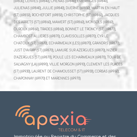
(69830), CENVES (69840), CHENAS (69840), EMERINGES (69840),
JULIENAS (69840), JULLIE (69840), DUERNE (69850), MARTIN EN HAUT
(ST) (69850), ROCHEFORT (69850), CHRISTOPHE (ST) (69860), JACQUES
DES ARRETS (ST) (69860), MAMERT (ST) (69860), MONSOLS (69860),
OUROUX (69860), TRADES (69860), BONNET LE TRONCY (ST) (69870),
CHAMBOST ALLIERES (69870), CLAVEISOLLES (69870), CYR LE
CHATOUX (ST) (69870), ECHARMEAUX (LES) (69870), GRANDRIS (69870),
JUST D’AVRAY (ST) (69870), LAMURE SUR AZERGUES (69870), NIZIER
D’AZERGUES (ST) (69870), POULE LES ECHARMEAUX (69870), TOUR DE
SALVAGNY (LA) (69890), VILLIE MORGON (69910), CLEMENT LES PLACES
(ST) (69930), LAURENT DE CHAMOUSSET (ST) (69930), CORBAS (69960),
CHAPONNAY (69970) ET MARENNES (69970).
Immatriculée au Registre du Commerce et des