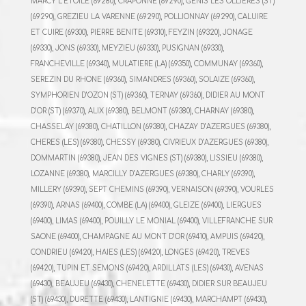
MARCY L’ETOILE (69280), CRAPONNE (69290), GENIS LES OLLIERES (ST)
(69290), GREZIEU LA VARENNE (69290), POLLIONNAY (69290), CALUIRE
ET CUIRE (69300), PIERRE BENITE (69310), FEYZIN (69320), JONAGE
(69330), JONS (69330), MEYZIEU (69330), PUSIGNAN (69330),
FRANCHEVILLE (69340), MULATIERE (LA) (69350), COMMUNAY (69360),
SEREZIN DU RHONE (69360), SIMANDRES (69360), SOLAIZE (69360),
SYMPHORIEN D’OZON (ST) (69360), TERNAY (69360), DIDIER AU MONT
D’OR (ST) (69370), ALIX (69380), BELMONT (69380), CHARNAY (69380),
CHASSELAY (69380), CHATILLON (69380), CHAZAY D’AZERGUES (69380),
CHERES (LES) (69380), CHESSY (69380), CIVRIEUX D’AZERGUES (69380),
DOMMARTIN (69380), JEAN DES VIGNES (ST) (69380), LISSIEU (69380),
LOZANNE (69380), MARCILLY D’AZERGUES (69380), CHARLY (69390),
MILLERY (69390), SEPT CHEMINS (69390), VERNAISON (69390), VOURLES
(69390), ARNAS (69400), COMBE (LA) (69400), GLEIZE (69400), LIERGUES
(69400), LIMAS (69400), POUILLY LE MONIAL (69400), VILLEFRANCHE SUR
SAONE (69400), CHAMPAGNE AU MONT D’OR (69410), AMPUIS (69420),
CONDRIEU (69420), HAIES (LES) (69420), LONGES (69420), TREVES
(69420), TUPIN ET SEMONS (69420), ARDILLATS (LES) (69430), AVENAS
(69430), BEAUJEU (69430), CHENELETTE (69430), DIDIER SUR BEAUJEU
(ST) (69430), DURETTE (69430), LANTIGNIE (69430), MARCHAMPT (69430),