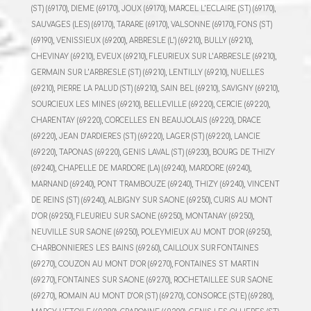
(ST) (69170), DIEME (69170), JOUX (69170), MARCEL L’ECLAIRE (ST) (69170),
SAUVAGES (LES) (69170), TARARE (69170), VALSONNE (69170), FONS (ST)
(69190), VENISSIEUX (69200), ARBRESLE (L’) (69210), BULLY (69210),
CHEVINAY (69210), EVEUX (69210), FLEURIEUX SUR L’ARBRESLE (69210),
GERMAIN SUR L’ARBRESLE (ST) (69210), LENTILLY (69210), NUELLES
(69210), PIERRE LA PALUD (ST) (69210), SAIN BEL (69210), SAVIGNY (69210),
SOURCIEUX LES MINES (69210), BELLEVILLE (69220), CERCIE (69220),
CHARENTAY (69220), CORCELLES EN BEAUJOLAIS (69220), DRACE
(69220), JEAN D’ARDIERES (ST) (69220), LAGER (ST) (69220), LANCIE
(69220), TAPONAS (69220), GENIS LAVAL (ST) (69230), BOURG DE THIZY
(69240), CHAPELLE DE MARDORE (LA) (69240), MARDORE (69240),
MARNAND (69240), PONT TRAMBOUZE (69240), THIZY (69240), VINCENT
DE REINS (ST) (69240), ALBIGNY SUR SAONE (69250), CURIS AU MONT
D’OR (69250), FLEURIEU SUR SAONE (69250), MONTANAY (69250),
NEUVILLE SUR SAONE (69250), POLEYMIEUX AU MONT D’OR (69250),
CHARBONNIERES LES BAINS (69260), CAILLOUX SUR FONTAINES
(69270), COUZON AU MONT D’OR (69270), FONTAINES ST MARTIN
(69270), FONTAINES SUR SAONE (69270), ROCHETAILLEE SUR SAONE
(69270), ROMAIN AU MONT D’OR (ST) (69270), CONSORCE (STE) (69280),