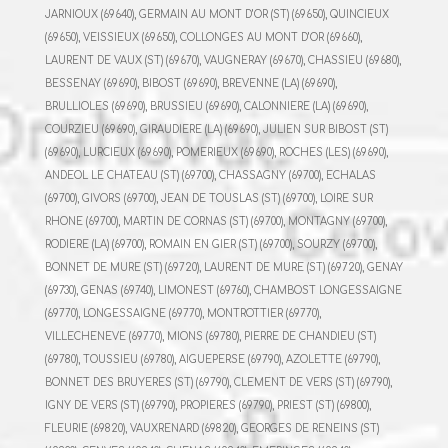
JARNIOUX (69640), GERMAIN AU MONT D’OR (ST) (69650), QUINCIEUX
(69650), VEISSIEUX (69650), COLLONGES AU MONT D’OR (69660),
LAURENT DE VAUX (ST) (69670), VAUGNERAY (69670), CHASSIEU (69680),
BESSENAY (69690), BIBOST (69690), BREVENNE (LA) (69690),
BRULLIOLES (69690), BRUSSIEU (69690), CALONNIERE (LA) (69690),
COURZIEU (69690), GIRAUDIERE (LA) (69690), JULIEN SUR BIBOST (ST)
(69690), LURCIEUX (69690), POMERIEUX (69690), ROCHES (LES) (69690),
ANDEOL LE CHATEAU (ST) (69700), CHASSAGNY (69700), ECHALAS
(69700), GIVORS (69700), JEAN DE TOUSLAS (ST) (69700), LOIRE SUR
RHONE (69700), MARTIN DE CORNAS (ST) (69700), MONTAGNY (69700),
RODIERE (LA) (69700), ROMAIN EN GIER (ST) (69700), SOURZY (69700),
BONNET DE MURE (ST) (69720), LAURENT DE MURE (ST) (69720), GENAY
(69730), GENAS (69740), LIMONEST (69760), CHAMBOST LONGESSAIGNE
(69770), LONGESSAIGNE (69770), MONTROTTIER (69770),
VILLECHENEVE (69770), MIONS (69780), PIERRE DE CHANDIEU (ST)
(69780), TOUSSIEU (69780), AIGUEPERSE (69790), AZOLETTE (69790),
BONNET DES BRUYERES (ST) (69790), CLEMENT DE VERS (ST) (69790),
IGNY DE VERS (ST) (69790), PROPIERES (69790), PRIEST (ST) (69800),
FLEURIE (69820), VAUXRENARD (69820), GEORGES DE RENEINS (ST)