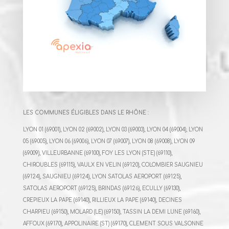
LES COMMUNES ÉLIGIBLES DANS LE RHÔNE :
LYON 01 (69001), LYON 02 (69002), LYON 03 (69003), LYON 04 (69004), LYON
05 (69005), LYON 06 (69006), LYON 07 (69007), LYON 08 (69008), LYON 09
(69009), VILLEURBANNE (69100), FOY LES LYON (STE) (69110),
CHIROUBLES (69115), VAULX EN VELIN (69120), COLOMBIER SAUGNIEU
(69124), SAUGNIEU (69124), LYON SATOLAS AEROPORT (69125),
SATOLAS AEROPORT (69125), BRINDAS (69126), ECULLY (69130),
CREPIEUX LA PAPE (69140), RILLIEUX LA PAPE (69140), DECINES
CHARPIEU (69150), MOLARD (LE) (69150), TASSIN LA DEMI LUNE (69160),
AFFOUX (69170), APPOLINAIRE (ST) (69170), CLEMENT SOUS VALSONNE