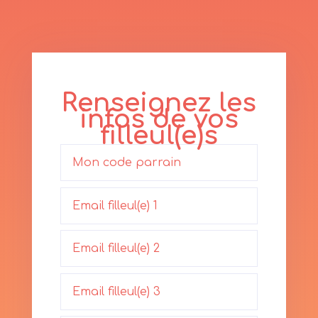
Renseignez les
infos de vos
filleul(e)s